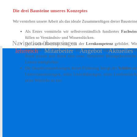
Die drei Bausteine unseres Konzeptes
Wir verstehen unsere Arbeit als das ideale Zusammenfügen dreier Bausteine
Als Erstes vermitteln wir selbstverständlich fundiertes
Fachwiss
füllen so Verständnis- und Wissenslücken.
Navigation überspringen
Der zweite Baustein wird von der
Lernkompetenz
gebildet. Wi
lehrreich
Mitarbeiter
Angebot
Aktuelles
Strategien und Strukturen an die Kinder und Jugendlichen weiter,
ihnen passen und ihnen eine neue, motivierte Herangehensweise
Lernen ermöglichen.
Die Grundvoraussetzungen dieser Förderung bringt der
Schüler
mit
Lernvoraussetzungen, seine Lernerfahrungen, seine Lernbereitsch
seine Wünsche an uns.